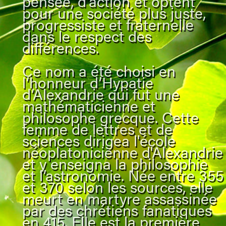
pensée, d’action et optent
pour une société plus juste,
progressiste et fraternelle
dans le respect des
différences.
Ce nom a été choisi en
l’honneur d’Hypatie
d’Alexandrie qui fut une
mathématicienne et
philosophe grecque. Cette
femme de lettres et de
sciences dirigea l'école
néoplatonicienne d'Alexandrie
et y enseigna la philosophie
et l’astronomie. Née entre 355
et 370 selon les sources, elle
meurt en martyre assassinée
par des chrétiens fanatiques
en 415. Elle est la première