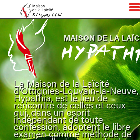
MAISON DE LA LAÏC
La Maison de la Laïcité
d’Ottignies-Louvain-la-Neuve,
Hypathia, est le lieu de
rencontre de celles et ceux
qui, dans un esprit
indépendant de toute
confession, adoptent le libre
examen comme méthode de